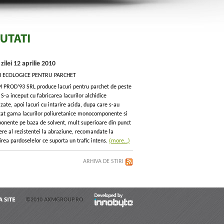
e zilei 12 aprilie 2010
I ECOLOGICE PENTRU PARCHET
 PROD’93 SRL produce lacuri pentru parchet de peste
 S-a inceput cu fabricarea lacurilor alchidice
zate, apoi lacuri cu intarire acida, dupa care s-au
tat gama lacurilor poliuretanice monocomponente si
onente pe baza de solvent, mult superioare din punct
ere al rezistentei la abraziune, recomandate la
rea pardoselelor ce suporta un trafic intens.
(more…)
ARHIVA DE STIRI
©2010 AXMGROUP.RO
HARTA
SITE
Developed by
Innobyte