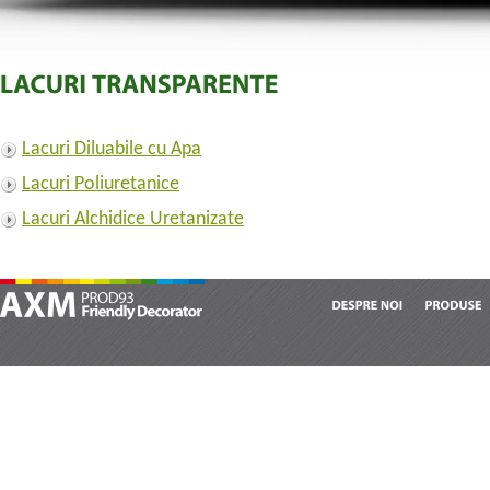
Lacuri Diluabile cu Apa
Lacuri Poliuretanice
Lacuri Alchidice Uretanizate
DESPRE
NOI
PRODUSE
AXM Prod 93