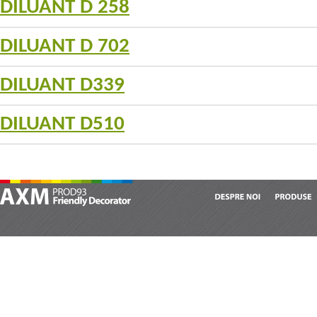
DILUANT D 258
DILUANT D 702
DILUANT D339
DILUANT D510
DESPRE
NOI
PRODUSE
AXM Prod 93