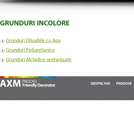
Grunduri Diluabile cu Apa
Grunduri Poliuretanice
Grunduri Alchidice uretanizate
DESPRE
NOI
PRODUSE
AXM Prod 93