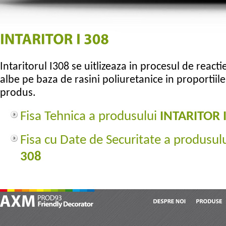
Intaritorul I308 se uitlizeaza in procesul de react
albe pe baza de rasini poliuretanice in proportii
produs.
Fisa Tehnica a produsului
INTARITOR 
Fisa cu Date de Securitate a produsul
308
DESPRE
NOI
PRODUSE
AXM Prod 93