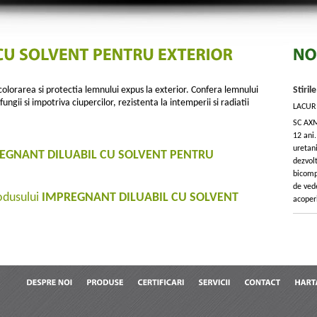
 colorarea si protectia lemnului expus la exterior. Confera lemnului
Stiril
ungii si impotriva ciupercilor, rezistenta la intemperii si radiatii
LACUR
SC AXM
12 ani.
uretani
EGNANT DILUABIL CU SOLVENT PENTRU
dezvol
bicomp
de ved
rodusului
IMPREGNANT DILUABIL CU SOLVENT
acoperi
DESPRE
NOI
PRODUSE
CERTIFICARI
SERVICII
CONTACT