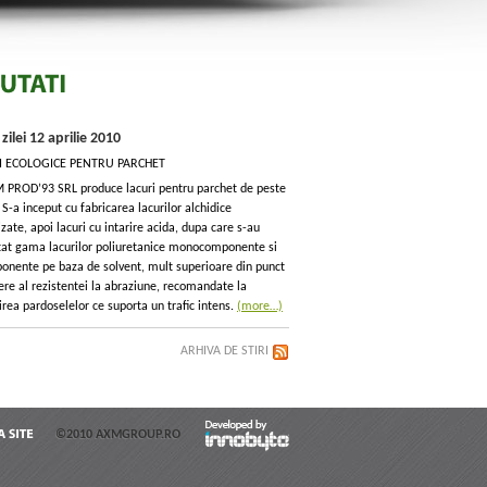
e zilei 12 aprilie 2010
I ECOLOGICE PENTRU PARCHET
 PROD’93 SRL produce lacuri pentru parchet de peste
 S-a inceput cu fabricarea lacurilor alchidice
zate, apoi lacuri cu intarire acida, dupa care s-au
tat gama lacurilor poliuretanice monocomponente si
onente pe baza de solvent, mult superioare din punct
ere al rezistentei la abraziune, recomandate la
rea pardoselelor ce suporta un trafic intens.
(more…)
ARHIVA DE STIRI
©2010 AXMGROUP.RO
HARTA
SITE
Developed by
Innobyte