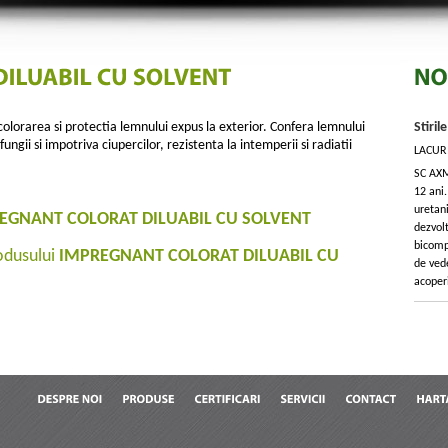
 colorarea si protectia lemnului expus la exterior. Confera lemnului
Stiril
ungii si impotriva ciupercilor, rezistenta la intemperii si radiatii
LACUR
SC AXM
12 ani.
uretani
EGNANT COLORAT DILUABIL CU SOLVENT
dezvol
bicomp
rodusului
IMPREGNANT COLORAT DILUABIL CU
de ved
acoperi
DESPRE
NOI
PRODUSE
CERTIFICARI
SERVICII
CONTACT