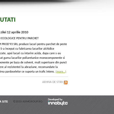
e zilei 12 aprilie 2010
I ECOLOGICE PENTRU PARCHET
 PROD’93 SRL produce lacuri pentru parchet de peste
 S-a inceput cu fabricarea lacurilor alchidice
zate, apoi lacuri cu intarire acida, dupa care s-au
tat gama lacurilor poliuretanice monocomponente si
onente pe baza de solvent, mult superioare din punct
ere al rezistentei la abraziune, recomandate la
rea pardoselelor ce suporta un trafic intens.
(more…)
ARHIVA DE STIRI
©2010 AXMGROUP.RO
HARTA
SITE
Developed by
Innobyte