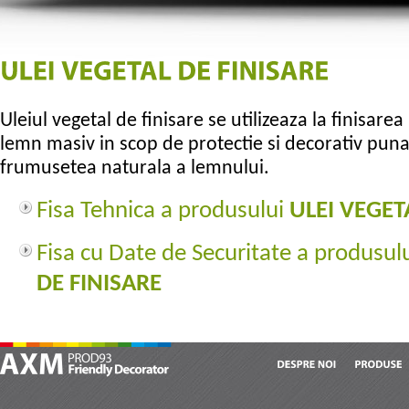
Uleiul vegetal de finisare se utilizeaza la finisarea
lemn masiv in scop de protectie si decorativ pun
frumusetea naturala a lemnului.
Fisa Tehnica a produsului
ULEI VEGET
Fisa cu Date de Securitate a produsul
DE FINISARE
DESPRE
NOI
PRODUSE
AXM Prod 93