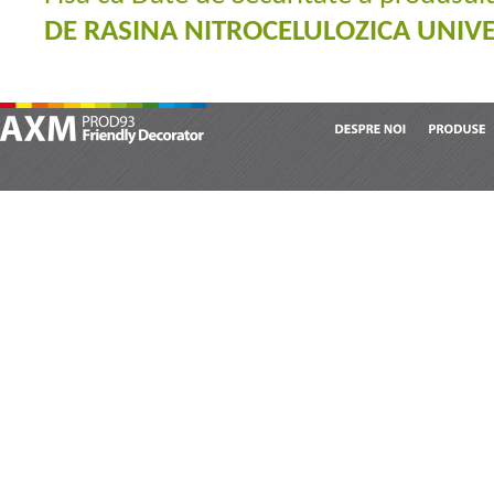
DE RASINA NITROCELULOZICA UNIVE
DESPRE
NOI
PRODUSE
AXM Prod 93