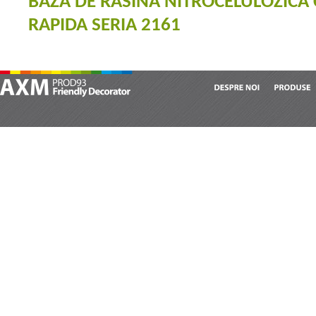
BAZA DE RASINA NITROCELULOZICA 
RAPIDA SERIA 2161
DESPRE
NOI
PRODUSE
AXM Prod 93