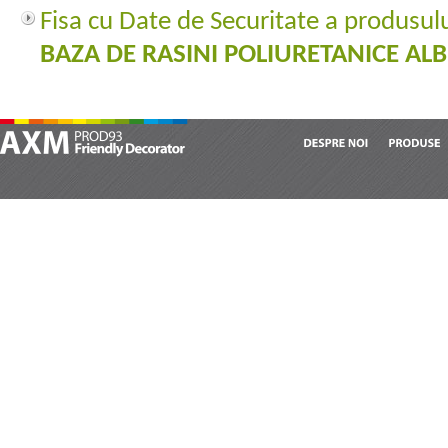
Fisa cu Date de Securitate a produsul
BAZA DE RASINI POLIURETANICE ALB
DESPRE
NOI
PRODUSE
AXM Prod 93